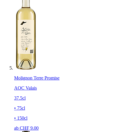
Molignon Terre Promise
AOC Valais
37.5cl
• 75cl
• 150cl
ab CHF
9.00