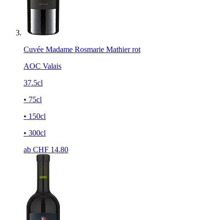
Cuvée Madame Rosmarie Mathier rot
AOC Valais
37.5cl
• 75cl
• 150cl
• 300cl
ab CHF
14.80