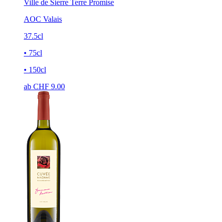
Ville de Sierre Terre Promise
AOC Valais
37.5cl
• 75cl
• 150cl
ab CHF
9.00