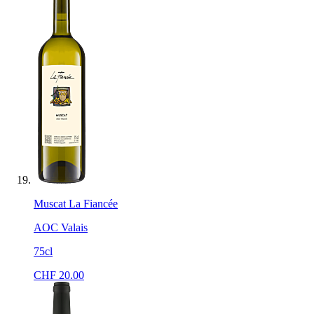
Muscat La Fiancée
AOC Valais
75cl
CHF
20.00