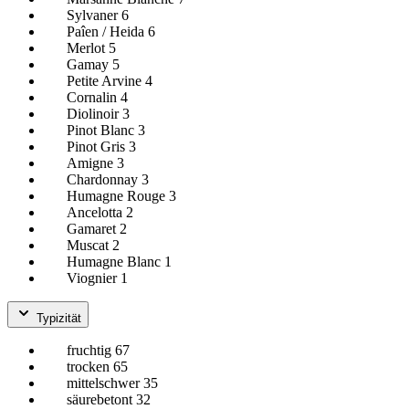
Sylvaner
6
Paîen / Heida
6
Merlot
5
Gamay
5
Petite Arvine
4
Cornalin
4
Diolinoir
3
Pinot Blanc
3
Pinot Gris
3
Amigne
3
Chardonnay
3
Humagne Rouge
3
Ancelotta
2
Gamaret
2
Muscat
2
Humagne Blanc
1
Viognier
1
Typizität
fruchtig
67
trocken
65
mittelschwer
35
säurebetont
32