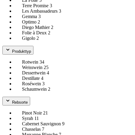
La Folie
5
Terre Promise
3
Les Ambassadeurs
3
Gemma
3
Optimo
2
Diego Mathier
2
Folie à Deux
2
Gigolo
2
Produkttyp
Rotwein
34
Weisswein
25
Dessertwein
4
Destillate
4
Roséwein
3
Schaumwein
2
Rebsorte
Pinot Noir
21
Syrah
11
Cabernet Sauvignon
9
Chasselas
7
Marsanne Blanche
7