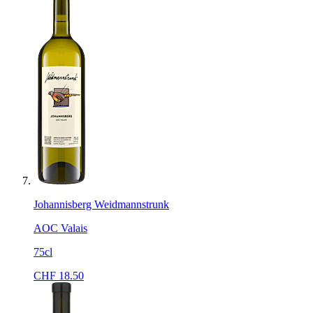
Johannisberg Weidmannstrunk
AOC Valais
75cl
CHF
18.50