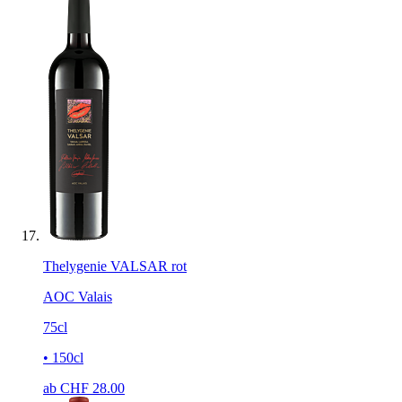
Thelygenie VALSAR rot
AOC Valais
75cl
• 150cl
ab CHF
28.00