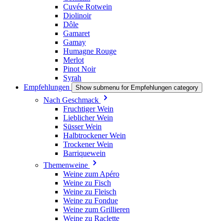
Cuvée Rotwein
Diolinoir
Dôle
Gamaret
Gamay
Humagne Rouge
Merlot
Pinot Noir
Syrah
Empfehlungen
Show submenu for Empfehlungen category
Nach Geschmack
Fruchtiger Wein
Lieblicher Wein
Süsser Wein
Halbtrockener Wein
Trockener Wein
Barriquewein
Themenweine
Weine zum Apéro
Weine zu Fisch
Weine zu Fleisch
Weine zu Fondue
Weine zum Grillieren
Weine zu Raclette