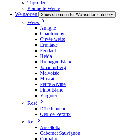
Topseller
Prämierte Weine
Weinsorten
Show submenu for Weinsorten category
Weiss
Amigne
Chardonnay
Cuvée weiss
Ermitage
Fendant
Heida
Humagne Blanc
Johannisberg
Malvoisie
Muscat
Petite Arvine
Pinot Blanc
Viognier
Rosé
Dôle blanche
Oeil-de-Perdrix
Rot
Ancellotta
Cabernet Sauvignon
Cornalin