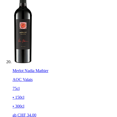
Merlot Nadia Mathier
AOC Valais
75cl
• 150cl
• 300cl
ab CHF
34.00