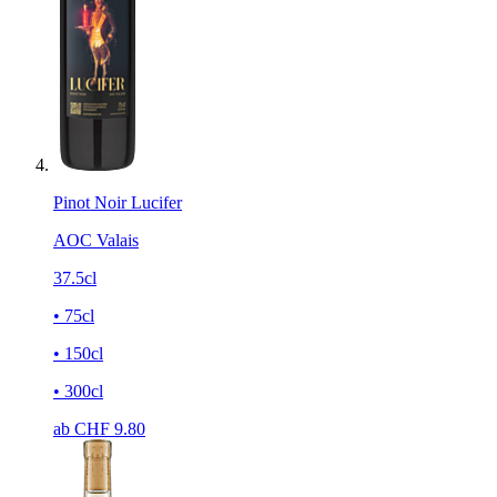
Pinot Noir Lucifer
AOC Valais
37.5cl
• 75cl
• 150cl
• 300cl
ab CHF
9.80