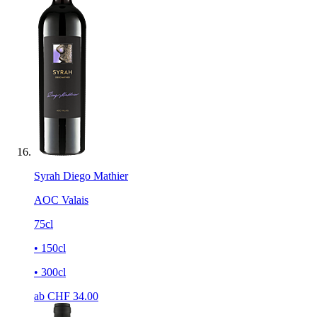
Syrah Diego Mathier
AOC Valais
75cl
• 150cl
• 300cl
ab CHF
34.00