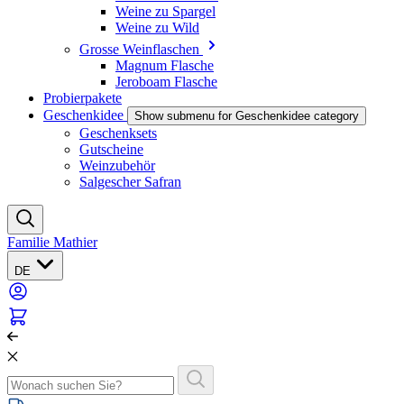
Weine zu Spargel
Weine zu Wild
Grosse Weinflaschen
Magnum Flasche
Jeroboam Flasche
Probierpakete
Geschenkidee
Show submenu for Geschenkidee category
Geschenksets
Gutscheine
Weinzubehör
Salgescher Safran
Familie Mathier
DE