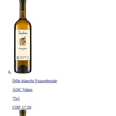
Dôle blanche Frauenfreude
AOC Valais
75cl
CHF
17.50