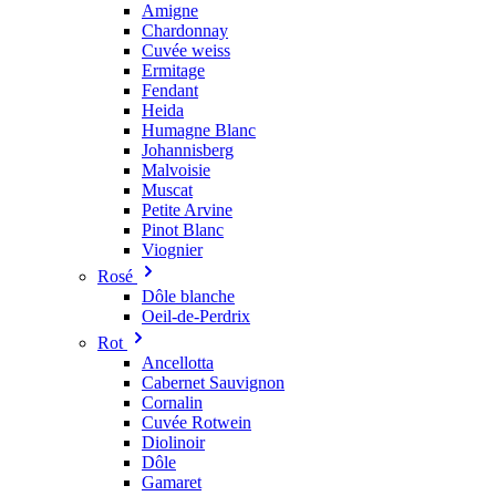
Amigne
Chardonnay
Cuvée weiss
Ermitage
Fendant
Heida
Humagne Blanc
Johannisberg
Malvoisie
Muscat
Petite Arvine
Pinot Blanc
Viognier
Rosé
Dôle blanche
Oeil-de-Perdrix
Rot
Ancellotta
Cabernet Sauvignon
Cornalin
Cuvée Rotwein
Diolinoir
Dôle
Gamaret