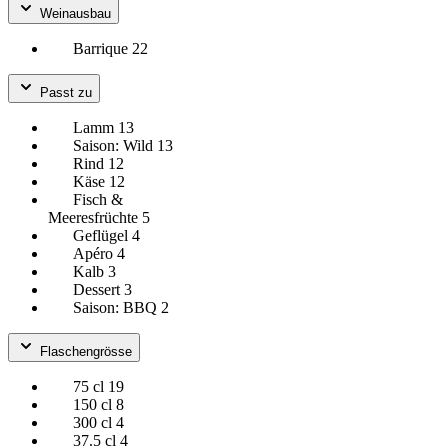
Weinausbau
Barrique
22
Passt zu
Lamm
13
Saison: Wild
13
Rind
12
Käse
12
Fisch &
Meeresfrüchte
5
Geflügel
4
Apéro
4
Kalb
3
Dessert
3
Saison: BBQ
2
Flaschengrösse
75 cl
19
150 cl
8
300 cl
4
37.5 cl
4