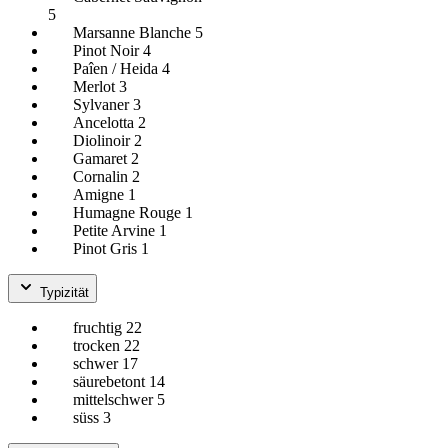
5
Marsanne Blanche
5
Pinot Noir
4
Paîen / Heida
4
Merlot
3
Sylvaner
3
Ancelotta
2
Diolinoir
2
Gamaret
2
Cornalin
2
Amigne
1
Humagne Rouge
1
Petite Arvine
1
Pinot Gris
1
Typizität
fruchtig
22
trocken
22
schwer
17
säurebetont
14
mittelschwer
5
süss
3