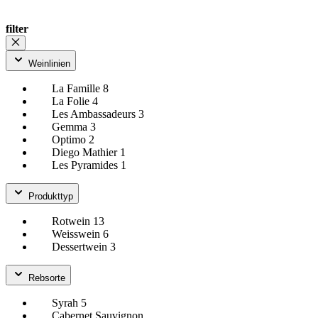
filter
Weinlinien
La Famille
8
La Folie
4
Les Ambassadeurs
3
Gemma
3
Optimo
2
Diego Mathier
1
Les Pyramides
1
Produkttyp
Rotwein
13
Weisswein
6
Dessertwein
3
Rebsorte
Syrah
5
Cabernet Sauvignon