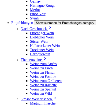
Gamay
Humagne Rouge
Merlot
Pinot Noir
Syrah
Empfehlungen
Show submenu for Empfehlungen category
Nach Geschmack
Fruchtiger Wein
Lieblicher Wein
Süsser Wein
Halbtrockener Wein
Trockener Wein
Barriquewein
Themenweine
Weine zum Apéro
Weine zu Fisch
Weine zu Fleisch
Weine zu Fondue
Weine zum Grillieren
Weine zu Raclette
Weine zu Spargel
Weine zu Wild
Grosse Weinflaschen
Magnum Flasche