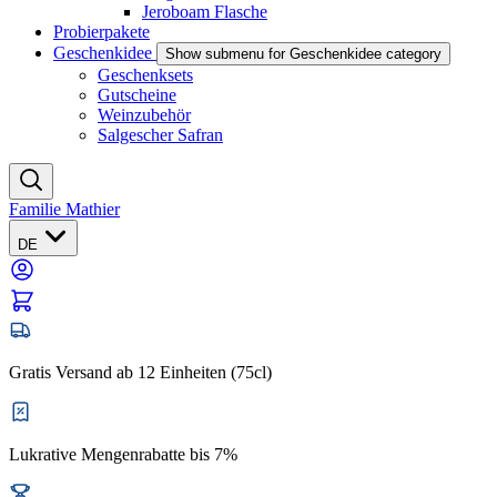
Jeroboam Flasche
Probierpakete
Geschenkidee
Show submenu for Geschenkidee category
Geschenksets
Gutscheine
Weinzubehör
Salgescher Safran
Familie Mathier
DE
Gratis Versand ab 12 Einheiten (75cl)
Lukrative Mengenrabatte bis 7%