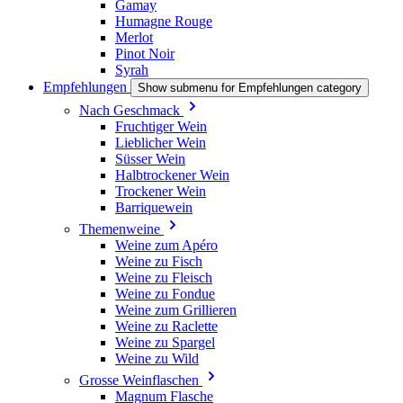
Gamay
Humagne Rouge
Merlot
Pinot Noir
Syrah
Empfehlungen
Show submenu for Empfehlungen category
Nach Geschmack
Fruchtiger Wein
Lieblicher Wein
Süsser Wein
Halbtrockener Wein
Trockener Wein
Barriquewein
Themenweine
Weine zum Apéro
Weine zu Fisch
Weine zu Fleisch
Weine zu Fondue
Weine zum Grillieren
Weine zu Raclette
Weine zu Spargel
Weine zu Wild
Grosse Weinflaschen
Magnum Flasche