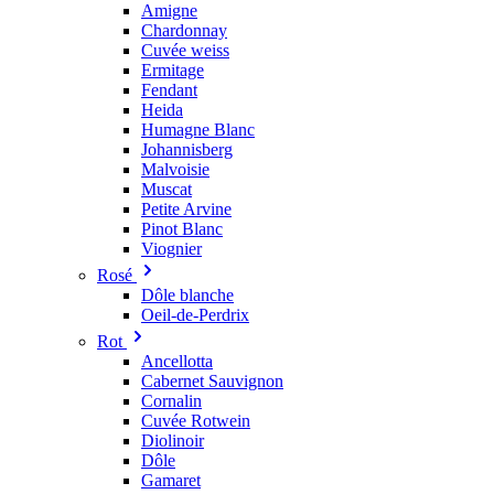
Amigne
Chardonnay
Cuvée weiss
Ermitage
Fendant
Heida
Humagne Blanc
Johannisberg
Malvoisie
Muscat
Petite Arvine
Pinot Blanc
Viognier
Rosé
Dôle blanche
Oeil-de-Perdrix
Rot
Ancellotta
Cabernet Sauvignon
Cornalin
Cuvée Rotwein
Diolinoir
Dôle
Gamaret