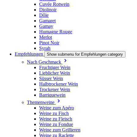
Cuvée Rotwein
Diolinoir
Dôle
Gamaret
Gamay
Humagne Rouge
Merlot
Pinot Noir
Syrah
Empfehlungen
Show submenu for Empfehlungen category
Nach Geschmack
Fruchtiger Wein
Lieblicher Wein
Süsser Wein
Halbtrockener Wein
Trockener Wein
Barriquewein
Themenweine
Weine zum Apéro
Weine zu Fisch
Weine zu Fleisch
Weine zu Fondue
Weine zum Grillieren
Weine zu Raclette