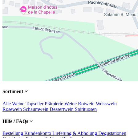
Sortiment
Alle Weine
Topseller
Prämierte Weine
Rotwein
Weisswein
Rosewein
Schaumwein
Dessertwein
Spirituosen
Hilfe / FAQs
Bestellung
Kundenkonto
Lieferung & Abholung
Degustationen