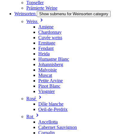
Topseller
Prämierte Weine
Weinsorten
Show submenu for Weinsorten category
Weiss
Amigne
Chardonnay
Cuvée weiss
Ermitage
Fendant
Heida
Humagne Blanc
Johannisberg
Malvoisie
Muscat
Petite Arvine
Pinot Blanc
Viognier
Rosé
Dôle blanche
Oeil-de-Perdrix
Rot
Ancellotta
Cabernet Sauvignon
Cornalin