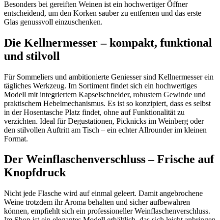
Besonders bei gereiften Weinen ist ein hochwertiger Öffner
entscheidend, um den Korken sauber zu entfernen und das erste
Glas genussvoll einzuschenken.
Die Kellnermesser – kompakt, funktional
und stilvoll
Für Sommeliers und ambitionierte Geniesser sind Kellnermesser ein
tägliches Werkzeug. Im Sortiment findet sich ein hochwertiges
Modell mit integriertem Kapselschneider, robustem Gewinde und
praktischem Hebelmechanismus. Es ist so konzipiert, dass es selbst
in der Hosentasche Platz findet, ohne auf Funktionalität zu
verzichten. Ideal für Degustationen, Picknicks im Weinberg oder
den stilvollen Auftritt am Tisch – ein echter Allrounder im kleinen
Format.
Der Weinflaschenverschluss – Frische auf
Knopfdruck
Nicht jede Flasche wird auf einmal geleert. Damit angebrochene
Weine trotzdem ihr Aroma behalten und sicher aufbewahren
können, empfiehlt sich ein professioneller Weinflaschenverschluss.
Im Shop ist ein elegantes Modell erhältlich, das sich leicht anbringen