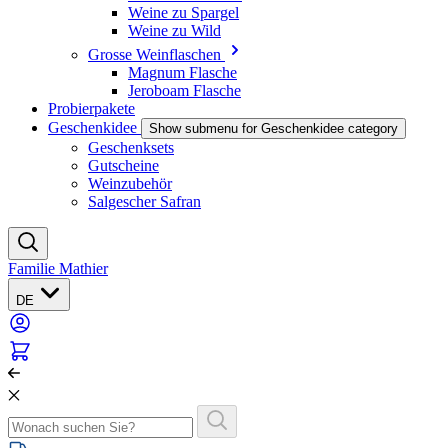
Weine zu Spargel
Weine zu Wild
Grosse Weinflaschen
Magnum Flasche
Jeroboam Flasche
Probierpakete
Geschenkidee
Show submenu for Geschenkidee category
Geschenksets
Gutscheine
Weinzubehör
Salgescher Safran
Familie Mathier
DE