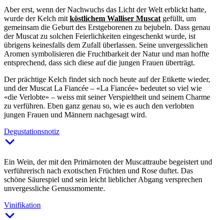
Aber erst, wenn der Nachwuchs das Licht der Welt erblickt hatte,
wurde der Kelch mit
köstlichem Walliser Muscat
gefüllt, um
gemeinsam die Geburt des Erstgeborenen zu bejubeln. Dass genau
der Muscat zu solchen Feierlichkeiten eingeschenkt wurde, ist
übrigens keinesfalls dem Zufall überlassen. Seine unvergesslichen
Aromen symbolisieren die Fruchtbarkeit der Natur und man hoffte
entsprechend, dass sich diese auf die jungen Frauen überträgt.
Der prächtige Kelch findet sich noch heute auf der Etikette wieder,
und der Muscat La Fiancée – «La Fiancée» bedeutet so viel wie
«die Verlobte» – weiss mit seiner Verspieltheit und seinem Charme
zu verführen. Eben ganz genau so, wie es auch den verlobten
jungen Frauen und Männern nachgesagt wird.
Degustationsnotiz
Ein Wein, der mit den Primärnoten der Muscattraube begeistert und
verführerisch nach exotischen Früchten und Rose duftet. Das
schöne Säurespiel und sein leicht lieblicher Abgang versprechen
unvergessliche Genussmomente.
Vinifikation