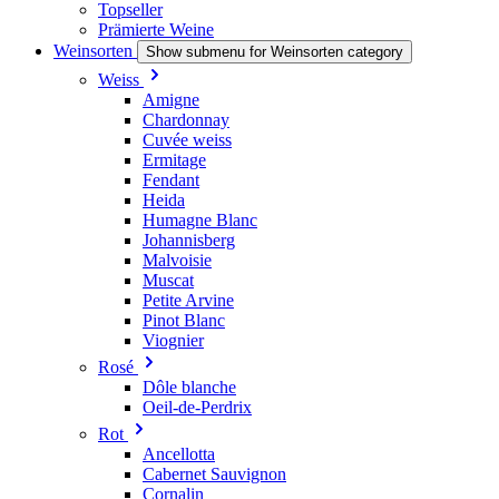
Topseller
Prämierte Weine
Weinsorten
Show submenu for Weinsorten category
Weiss
Amigne
Chardonnay
Cuvée weiss
Ermitage
Fendant
Heida
Humagne Blanc
Johannisberg
Malvoisie
Muscat
Petite Arvine
Pinot Blanc
Viognier
Rosé
Dôle blanche
Oeil-de-Perdrix
Rot
Ancellotta
Cabernet Sauvignon
Cornalin