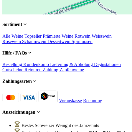
Sortiment
Alle Weine
Topseller
Prämierte Weine
Rotwein
Weisswein
Rosewein
Schaumwein
Dessertwein
Spirituosen
Hilfe / FAQs
Bestellung
Kundenkonto
Lieferung & Abholung
Degustationen
Gutscheine
Retouren
Zahlung
Zapfenweine
Zahlungsarten
Vorauskasse
Rechnung
Auszeichnungen
Bestes Schweizer Weingut des Jahrzehnts