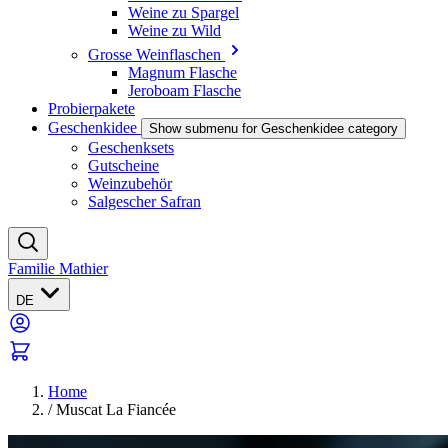
Weine zu Spargel
Weine zu Wild
Grosse Weinflaschen
Magnum Flasche
Jeroboam Flasche
Probierpakete
Geschenkidee
Show submenu for Geschenkidee category
Geschenksets
Gutscheine
Weinzubehör
Salgescher Safran
Familie Mathier
DE
Home
/
Muscat La Fiancée