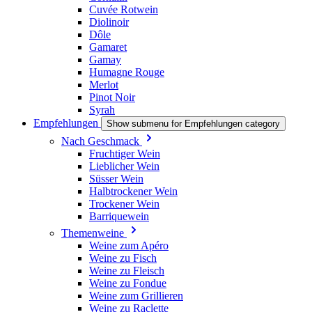
Cuvée Rotwein
Diolinoir
Dôle
Gamaret
Gamay
Humagne Rouge
Merlot
Pinot Noir
Syrah
Empfehlungen
Show submenu for Empfehlungen category
Nach Geschmack
Fruchtiger Wein
Lieblicher Wein
Süsser Wein
Halbtrockener Wein
Trockener Wein
Barriquewein
Themenweine
Weine zum Apéro
Weine zu Fisch
Weine zu Fleisch
Weine zu Fondue
Weine zum Grillieren
Weine zu Raclette