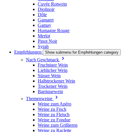
Cuvée Rotwein
Diolinoir
Dôle
Gamaret
Gamay
Humagne Rouge
Merlot
Pinot Noir
Syrah
Empfehlungen
Show submenu for Empfehlungen category
Nach Geschmack
Fruchtiger Wein
Lieblicher Wein
Süsser Wein
Halbtrockener Wein
Trockener Wein
Barriquewein
Themenweine
Weine zum Apéro
Weine zu Fisch
Weine zu Fleisch
Weine zu Fondue
Weine zum Grillieren
Weine zu Raclette