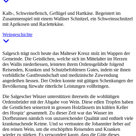
Kalb-, Schweinefleisch, Geflügel und Hartkäse. Begeistert im
Zusammenspiel mit einem Walliser Schnitzel, ein Schweinsschnitzel
mit Aprikosen und Raclettekäse.
Weingeschichte
Salgesch trägt noch heute das Malteser Kreuz stolz im Wappen der
Gemeinde. Die Geistlichen, welche sich im Mittelalter im Herzen
des Wallis niederliessen, leisteten ihrem Ordensgelübde folgend
Reisenden, Kranken und Schutzbefohlenen Gutes, indem sie ihnen
vorbildliche Gastfreundschaft und medizinische Zuwendung
angedeihen liessen. Der Orden konnte mit gütigen Schenkungen der
Bevölkerung fürwahr ritterliche Leistungen vollbringen.
Die Salgescher Winzer unterstützen ihrerseits die wohltätigen
Ordensbrüder mit der Abgabe von Wein. Diese edlen Tropfen haben
die Geistlichen seinerzeit in grossen Holzfässern im kühlen Keller
des Hospiz‘ gesammelt. Zu dieser Zeit war das Wasser im
Dorfbrunnen nämlich von unzureichender Qualität und enthielt viele
krankmachende Keime. Und so vertrauten die Johanniter lieber auf
den reinen Wein, um die erschöpften Reisenden und Kranken
wieder zu stärken. Es verwundert kaum, dass die Güte dieses