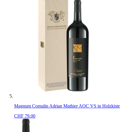
Magnum Cornalin Adrian Mathier AOC VS in Holzkiste
CHF
79.00