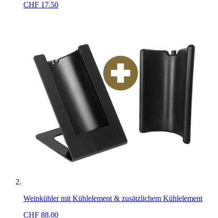
CHF
17.50
Weinkühler mit Kühlelement & zusätzlichem Kühlelement
CHF
88.00