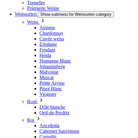
Topseller
Prämierte Weine
Weinsorten
Show submenu for Weinsorten category
Weiss
Amigne
Chardonnay
Cuvée weiss
Ermitage
Fendant
Heida
Humagne Blanc
Johannisberg
Malvoisie
Muscat
Petite Arvine
Pinot Blanc
Viognier
Rosé
Dôle blanche
Oeil-de-Perdrix
Rot
Ancellotta
Cabernet Sauvignon
Cornalin