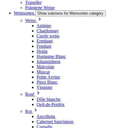
Topseller
Prämierte Weine
Weinsorten
Show submenu for Weinsorten category
Weiss
Amigne
Chardonnay
Cuvée weiss
Ermitage
Fendant
Heida
Humagne Blanc
Johannisberg
Malvoisie
Muscat
Petite Arvine
Pinot Blanc
Viognier
Rosé
Dôle blanche
Oeil-de-Perdrix
Rot
Ancellotta
Cabernet Sauvignon
Cornalin