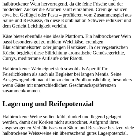
halbtrockener Wein hervorragend, da die feine Frische und der
moderaten Zucker die Aromen sanft einrahmen. Cremige Saucen –
etwa bei Geflügel oder Pasta – profitieren vom Zusammenspiel aus
Säure und Restsüsse, da diese Kombination Schwere reduziert und
dem Gericht Leichtigkeit verleiht.
Käse bietet ebenfalls eine ideale Plattform. Ein halbtrockener Wein
passt besonders gut zu mildem Weichkäse, cremigen
Blauschimmelsorten oder jungen Hartkäsen. In der vegetarischen
Küche begleitet diese Stilrichtung aromatische Gemüsegerichte,
Currys, mediterrane Aufläufe oder Risotti.
Halbtrockener Wein eignet sich sowohl als Aperitif für
Feierlichkeiten als auch als Begleiter bei langen Menüs. Seine
Ausgewogenheit macht ihn zu einem Publikumsliebling, besonders
wenn Gäste mit unterschiedlichen Geschmackspräferenzen
zusammenkommen.
Lagerung und Reifepotenzial
Halbtrockene Weine sollten kühl, dunkel und liegend gelagert
werden, damit der Korken nicht austrocknet. Aufgrund ihres
ausgewogenen Verhältnisses von Säure und Restsüsse besitzen viele
halbtrockene Weissweine ein überraschend gutes Lagerpotenzial.