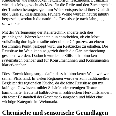
Kategorien wie halbtrocken regulatorisch festzulegen. Zusätzlich
wird das Mostgewicht als Mass für die Reife und den Zuckergehalt
der Trauben herangezogen, um Weine entsprechend ihrer Qualität
und Süsse zu klassifizieren. Frühere Weine wurden häufig intuitiv
hergestellt, wodurch die natürliche Restsüsse je nach Jahrgang
schwankte.
Mit der Verfeinerung der Kellertechnik änderte sich dies
grundlegend. Winzer konnten nun entscheiden, ob ein Most
vollständig durchgären sollte oder ob der Gärprozess an einem
bestimmten Punkt gestoppt wird, um Restzucker zu erhalten. Die
Restsüsse im Wein kann so gezielt durch die Gärunterbrechung
gesteuert werden. Dadurch wurde die Stilistik halbtrocken
systematisch planbar und für Konsumentinnen und Konsumenten
klar erkennbar.
Diese Entwicklung sorgte dafür, dass halbtrockener Wein weltweit
seinen Platz fand. In vielen Regionen wurde er zum traditionellen
Begleiter der regionalen Küche, da die feine Restsüsse gut mit
kräftigen Gewürzen, milder Schärfe oder cremigen Texturen
harmonierte. Heute ist halbtrocken in zahlreichen Herkunftsländern
ein fester Bestandteil der Geschmacksangaben und bildet eine
wichtige Kategorie im Weinmarkt.
Chemische und sensorische Grundlagen