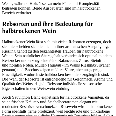
Weins, während Holzfässer zu mehr Fülle und Komplexität
beitragen können. Beide Ausbauarten sind im halbtrockenen
Bereich verbreitet.
Rebsorten und ihre Bedeutung für
halbtrockenen Wein
Halbtrockener Wein lässt sich mit vielen Rebsorten erzeugen, doch
sie unterscheiden sich deutlich in ihrer aromatischen Ausprägung.
Riesling gehört zu den bekanntesten Trauben für halbtrockene
Weine. Sein natürlicher Säuregehalt verbindet sich optimal mit dem
Restzucker und erzeugt eine feine Balance aus Zitrus, Steinfrucht
und floralen Noten. Müller-Thurgau - im Wallis RieslingxSilvaner
genannt) und Bacchus zeigen mildere Säure, aber ausgeprägte
Fruchtigkeit, wodurch sie halbtrocken besonders zugänglich sind.
Die Wahl der Rebsorte ist entscheidend für Geschmack, Aroma und
Qualität des Weins, da jede Rebsorte individuelle sensorische
Eigenschaften in den Weisswein einbringt.
Auch Sauvignon Blanc eignet sich für halbtrockene Varianten, da
seine frischen Kräuter- und Stachelbeeraromen elegant mit
moderater Restsüsse verschmelzen. Roséwein wird in halbtrockener
Form ebenfalls gerne produziert, weil leichte rote und pinkfarbene
Fruchtaromen eine natürliche Harmonie mit Restsüsse bilden. Selbst