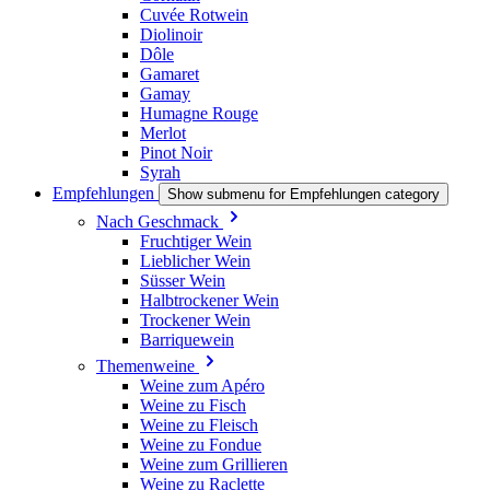
Cuvée Rotwein
Diolinoir
Dôle
Gamaret
Gamay
Humagne Rouge
Merlot
Pinot Noir
Syrah
Empfehlungen
Show submenu for Empfehlungen category
Nach Geschmack
Fruchtiger Wein
Lieblicher Wein
Süsser Wein
Halbtrockener Wein
Trockener Wein
Barriquewein
Themenweine
Weine zum Apéro
Weine zu Fisch
Weine zu Fleisch
Weine zu Fondue
Weine zum Grillieren
Weine zu Raclette