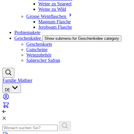
Weine zu Spargel
Weine zu Wild
Grosse Weinflaschen
Magnum Flasche
Jeroboam Flasche
Probierpakete
Geschenkidee
Show submenu for Geschenkidee category
Geschenksets
Gutscheine
Weinzubehör
Salgescher Safran
Familie Mathier
DE