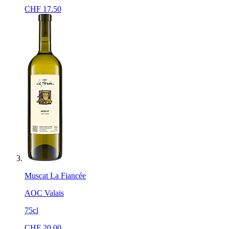
CHF
17.50
Muscat La Fiancée
AOC Valais
75cl
CHF
20.00