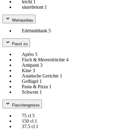
leicht
1
säurebetont
1
Weinausbau
Edelstahltank
5
Passt zu
Apéro
5
Fisch & Meeresfrüchte
4
Antipasti
3
Käse
3
Asiatische Gerichte
1
Geflügel
1
Pasta & Pizza
1
Schwein
1
Flaschengrösse
75 cl
5
150 cl
1
37.5 cl
1