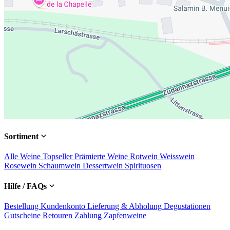
Sortiment
Alle Weine
Topseller
Prämierte Weine
Rotwein
Weisswein
Rosewein
Schaumwein
Dessertwein
Spirituosen
Hilfe / FAQs
Bestellung
Kundenkonto
Lieferung & Abholung
Degustationen
Gutscheine
Retouren
Zahlung
Zapfenweine