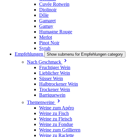
Cuvée Rotwein
Diolinoir
Dôle
Gamaret
Gamay
Humagne Rouge
Merlot
Pinot Noir
Syrah
Empfehlungen
Show submenu for Empfehlungen category
Nach Geschmack
Fruchtiger Wein
Lieblicher Wein
Süsser Wein
Halbtrockener Wein
Trockener Wein
Barriquewein
Themenweine
Weine zum Apéro
Weine zu Fisch
Weine zu Fleisch
Weine zu Fondue
Weine zum Grillieren
Weine zu Raclette