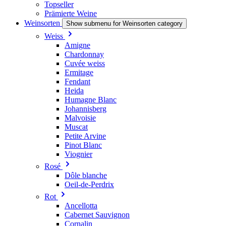
Topseller
Prämierte Weine
Weinsorten
Show submenu for Weinsorten category
Weiss
Amigne
Chardonnay
Cuvée weiss
Ermitage
Fendant
Heida
Humagne Blanc
Johannisberg
Malvoisie
Muscat
Petite Arvine
Pinot Blanc
Viognier
Rosé
Dôle blanche
Oeil-de-Perdrix
Rot
Ancellotta
Cabernet Sauvignon
Cornalin