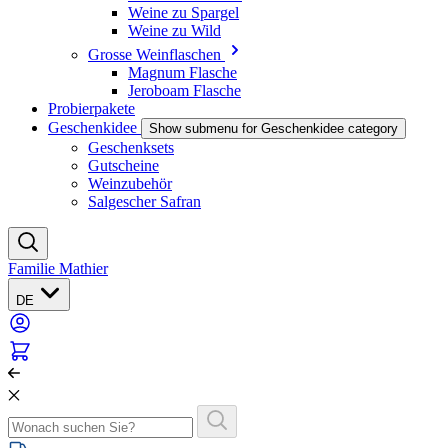
Weine zu Spargel
Weine zu Wild
Grosse Weinflaschen
Magnum Flasche
Jeroboam Flasche
Probierpakete
Geschenkidee
Show submenu for Geschenkidee category
Geschenksets
Gutscheine
Weinzubehör
Salgescher Safran
Familie Mathier
DE