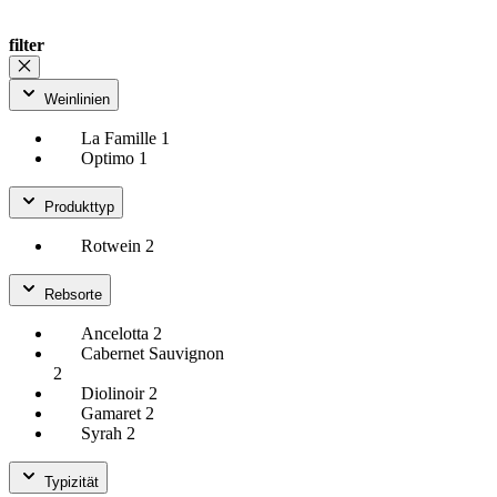
filter
Weinlinien
La Famille
1
Optimo
1
Produkttyp
Rotwein
2
Rebsorte
Ancelotta
2
Cabernet Sauvignon
2
Diolinoir
2
Gamaret
2
Syrah
2
Typizität