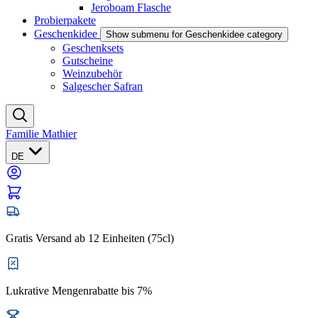
Jeroboam Flasche
Probierpakete
Geschenkidee
Show submenu for Geschenkidee category
Geschenksets
Gutscheine
Weinzubehör
Salgescher Safran
Familie Mathier
DE
Gratis Versand ab 12 Einheiten (75cl)
Lukrative Mengenrabatte bis 7%