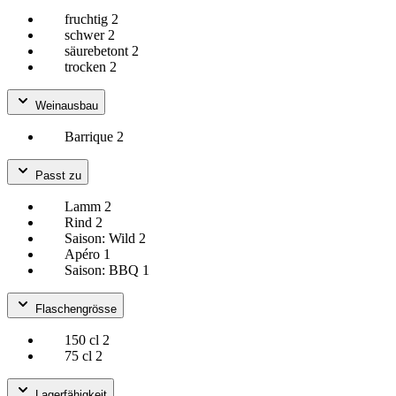
fruchtig
2
schwer
2
säurebetont
2
trocken
2
Weinausbau
Barrique
2
Passt zu
Lamm
2
Rind
2
Saison: Wild
2
Apéro
1
Saison: BBQ
1
Flaschengrösse
150 cl
2
75 cl
2
Lagerfähigkeit