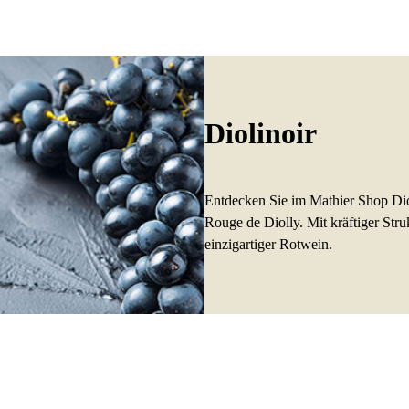
Diolinoir
Entdecken Sie im Mathier Shop Diol
Rouge de Diolly. Mit kräftiger Str
einzigartiger Rotwein.