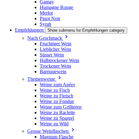
Gamay
Humagne Rouge
Merlot
Pinot Noir
Syrah
Empfehlungen
Show submenu for Empfehlungen category
Nach Geschmack
Fruchtiger Wein
Lieblicher Wein
Süsser Wein
Halbtrockener Wein
Trockener Wein
Barriquewein
Themenweine
Weine zum Apéro
Weine zu Fisch
Weine zu Fleisch
Weine zu Fondue
Weine zum Grillieren
Weine zu Raclette
Weine zu Spargel
Weine zu Wild
Grosse Weinflaschen
Magnum Flasche