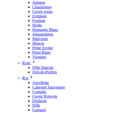
Amigne
Chardonnay
Cuvée weiss
Ermitage
Fendant
Heida
Humagne Blanc
Johannisberg
Malvoisie
Muscat
Petite Arvine
Pinot Blanc
Viognier
Rosé
Dôle blanche
Oeil-de-Perdrix
Rot
Ancellotta
Cabernet Sauvignon
Cornalin
Cuvée Rotwein
Diolinoir
Dôle
Gamaret