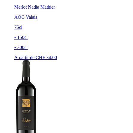
Merlot Nadia Mathier
AOC Valais
75cl
• 150cl
• 300cl
À partir de CHF
34.00