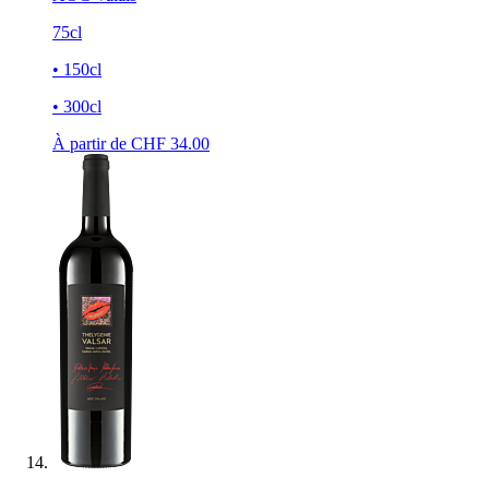
75cl
• 150cl
• 300cl
À partir de CHF
34.00