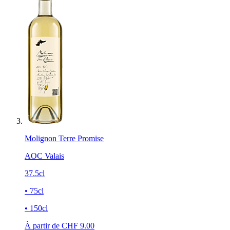
Molignon Terre Promise
AOC Valais
37.5cl
• 75cl
• 150cl
À partir de CHF
9.00