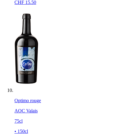
CHF
15.50
Optimo rouge
AOC Valais
75cl
• 150cl