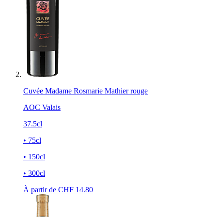
Cuvée Madame Rosmarie Mathier rouge
AOC Valais
37.5cl
• 75cl
• 150cl
• 300cl
À partir de CHF
14.80