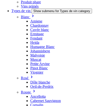
Produit phare
Vins primés
Types de vin
Show submenu for Types de vin category
Blanc
Amigne
Chardonnay
Cuvée blanc
Ermitage
Fendant
Heida
Humagne Blanc
Johannisberg
Malvoisie
Muscat
Petite Arvine
Pinot Blanc
Viognier
Rosé
Dôle blanche
Oeil-de-Perdrix
Rouge
Ancellotta
Cabernet Sauvignon
Cornalin