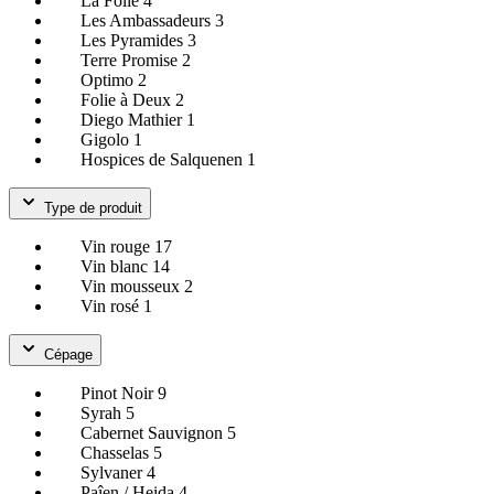
La Folie
4
Les Ambassadeurs
3
Les Pyramides
3
Terre Promise
2
Optimo
2
Folie à Deux
2
Diego Mathier
1
Gigolo
1
Hospices de Salquenen
1
Type de produit
Vin rouge
17
Vin blanc
14
Vin mousseux
2
Vin rosé
1
Cépage
Pinot Noir
9
Syrah
5
Cabernet Sauvignon
5
Chasselas
5
Sylvaner
4
Paîen / Heida
4