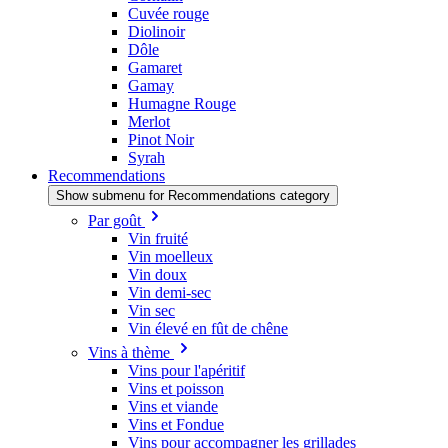
Cuvée rouge
Diolinoir
Dôle
Gamaret
Gamay
Humagne Rouge
Merlot
Pinot Noir
Syrah
Recommendations
Show submenu for Recommendations category
Par goût
Vin fruité
Vin moelleux
Vin doux
Vin demi-sec
Vin sec
Vin élevé en fût de chêne
Vins à thème
Vins pour l'apéritif
Vins et poisson
Vins et viande
Vins et Fondue
Vins pour accompagner les grillades