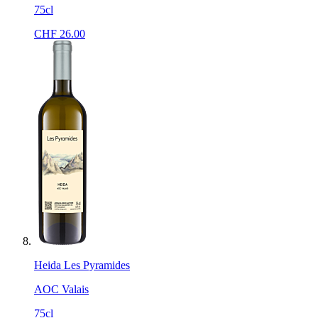
75cl
CHF
26.00
Heida Les Pyramides
AOC Valais
75cl