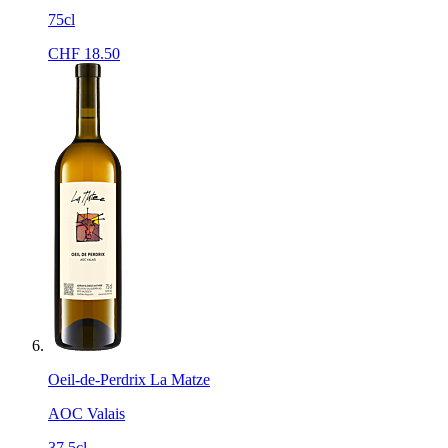
75cl
CHF
18.50
Oeil-de-Perdrix La Matze
AOC Valais
37.5cl