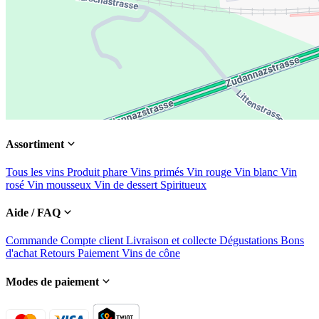
Assortiment
Tous les vins
Produit phare
Vins primés
Vin rouge
Vin blanc
Vin
rosé
Vin mousseux
Vin de dessert
Spiritueux
Aide / FAQ
Commande
Compte client
Livraison et collecte
Dégustations
Bons
d'achat
Retours
Paiement
Vins de cône
Modes de paiement