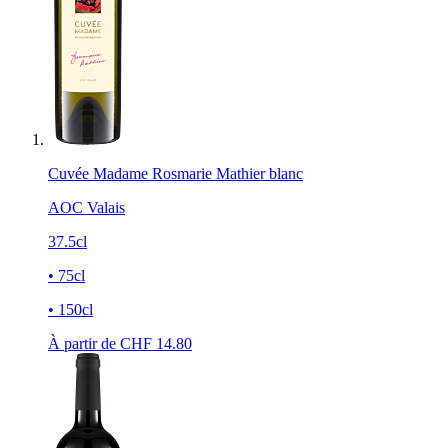
Cuvée Madame Rosmarie Mathier blanc
AOC Valais
37.5cl
• 75cl
• 150cl
À partir de CHF
14.80