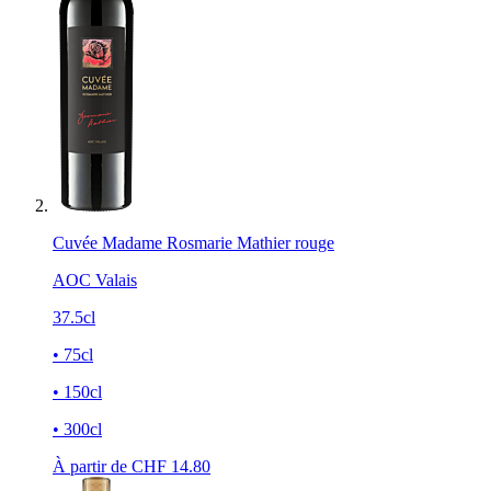
Cuvée Madame Rosmarie Mathier rouge
AOC Valais
37.5cl
• 75cl
• 150cl
• 300cl
À partir de CHF
14.80