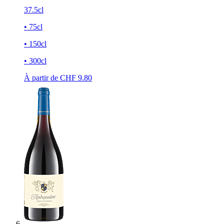
37.5cl
• 75cl
• 150cl
• 300cl
À partir de CHF
9.80