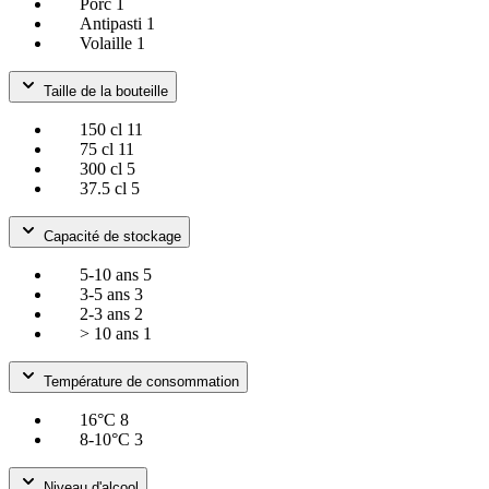
Porc
1
Antipasti
1
Volaille
1
Taille de la bouteille
150 cl
11
75 cl
11
300 cl
5
37.5 cl
5
Capacité de stockage
5-10 ans
5
3-5 ans
3
2-3 ans
2
> 10 ans
1
Température de consommation
16°C
8
8-10°C
3
Niveau d'alcool