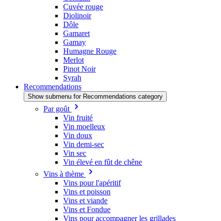
Cuvée rouge
Diolinoir
Dôle
Gamaret
Gamay
Humagne Rouge
Merlot
Pinot Noir
Syrah
Recommendations
Show submenu for Recommendations category
Par goût
Vin fruité
Vin moelleux
Vin doux
Vin demi-sec
Vin sec
Vin élevé en fût de chêne
Vins à thème
Vins pour l'apéritif
Vins et poisson
Vins et viande
Vins et Fondue
Vins pour accompagner les grillades