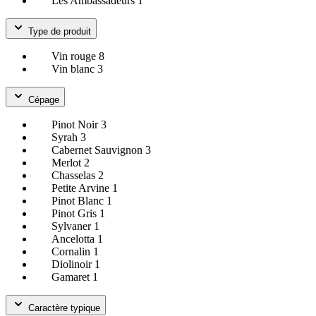
Les Ambassadeurs
1
Type de produit
Vin rouge
8
Vin blanc
3
Cépage
Pinot Noir
3
Syrah
3
Cabernet Sauvignon
3
Merlot
2
Chasselas
2
Petite Arvine
1
Pinot Blanc
1
Pinot Gris
1
Sylvaner
1
Ancelotta
1
Cornalin
1
Diolinoir
1
Gamaret
1
Caractère typique