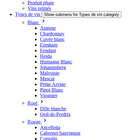
Produit phare
Vins primés
Types de vin
Show submenu for Types de vin category
Blanc
Amigne
Chardonnay
Cuvée blanc
Ermitage
Fendant
Heida
Humagne Blanc
Johannisberg
Malvoisie
Muscat
Petite Arvine
Pinot Blanc
Viognier
Rosé
Dôle blanche
Oeil-de-Perdrix
Rouge
Ancellotta
Cabernet Sauvignon
Cornalin