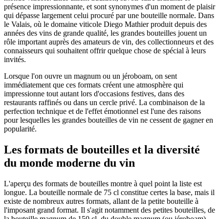
présence impressionnante, et sont synonymes d'un moment de plaisir
qui dépasse largement celui procuré par une bouteille normale. Dans
le Valais, où le domaine viticole Diego Mathier produit depuis des
années des vins de grande qualité, les grandes bouteilles jouent un
rôle important auprès des amateurs de vin, des collectionneurs et des
connaisseurs qui souhaitent offrir quelque chose de spécial à leurs
invités.
Lorsque l'on ouvre un magnum ou un jéroboam, on sent
immédiatement que ces formats créent une atmosphère qui
impressionne tout autant lors d'occasions festives, dans des
restaurants raffinés ou dans un cercle privé. La combinaison de la
perfection technique et de l'effet émotionnel est l'une des raisons
pour lesquelles les grandes bouteilles de vin ne cessent de gagner en
popularité.
Les formats de bouteilles et la diversité
du monde moderne du vin
L'aperçu des formats de bouteilles montre à quel point la liste est
longue. La bouteille normale de 75 cl constitue certes la base, mais il
existe de nombreux autres formats, allant de la petite bouteille à
l'imposant grand format. Il s'agit notamment des petites bouteilles, de
la bouteille magnum de 150 cl, du double magnum (ou jéroboam),