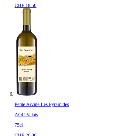
CHF
18.50
Petite Arvine Les Pyramides
AOC Valais
75cl
CHF
26.00