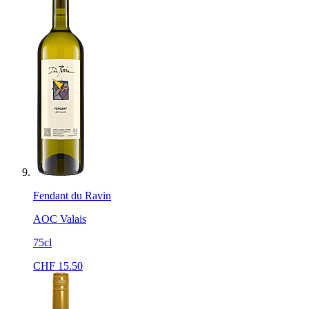
Fendant du Ravin
AOC Valais
75cl
CHF
15.50