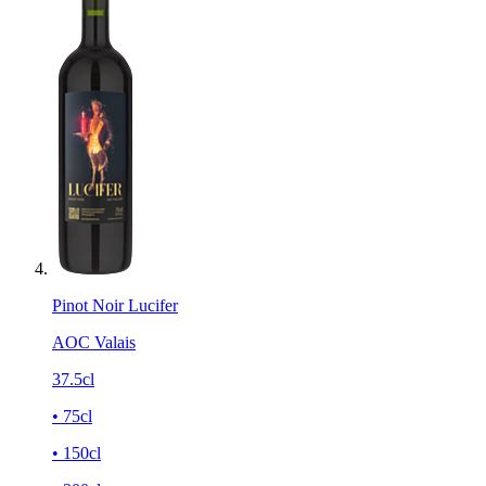
Pinot Noir Lucifer
AOC Valais
37.5cl
• 75cl
• 150cl