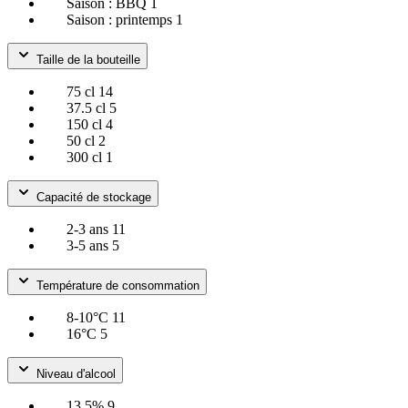
Saison : BBQ
1
Saison : printemps
1
Taille de la bouteille
75 cl
14
37.5 cl
5
150 cl
4
50 cl
2
300 cl
1
Capacité de stockage
2-3 ans
11
3-5 ans
5
Température de consommation
8-10°C
11
16°C
5
Niveau d'alcool
13.5%
9