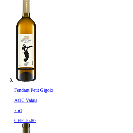
Fendant Petit Gigolo
AOC Valais
75cl
CHF
16.80