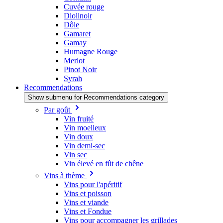
Cuvée rouge
Diolinoir
Dôle
Gamaret
Gamay
Humagne Rouge
Merlot
Pinot Noir
Syrah
Recommendations
Show submenu for Recommendations category
Par goût
Vin fruité
Vin moelleux
Vin doux
Vin demi-sec
Vin sec
Vin élevé en fût de chêne
Vins à thème
Vins pour l'apéritif
Vins et poisson
Vins et viande
Vins et Fondue
Vins pour accompagner les grillades