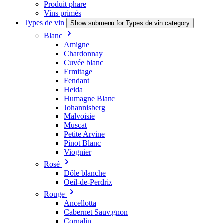
Produit phare
Vins primés
Types de vin
Show submenu for Types de vin category
Blanc
Amigne
Chardonnay
Cuvée blanc
Ermitage
Fendant
Heida
Humagne Blanc
Johannisberg
Malvoisie
Muscat
Petite Arvine
Pinot Blanc
Viognier
Rosé
Dôle blanche
Oeil-de-Perdrix
Rouge
Ancellotta
Cabernet Sauvignon
Cornalin