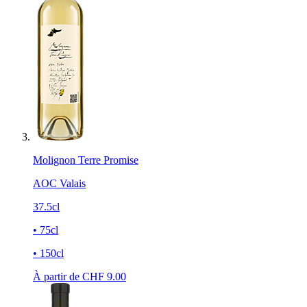
Molignon Terre Promise
AOC Valais
37.5cl
• 75cl
• 150cl
À partir de CHF
9.00