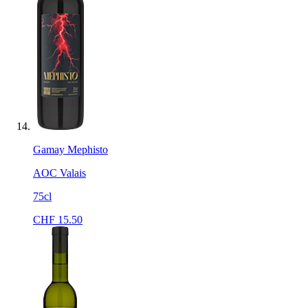
Gamay Mephisto
AOC Valais
75cl
CHF
15.50