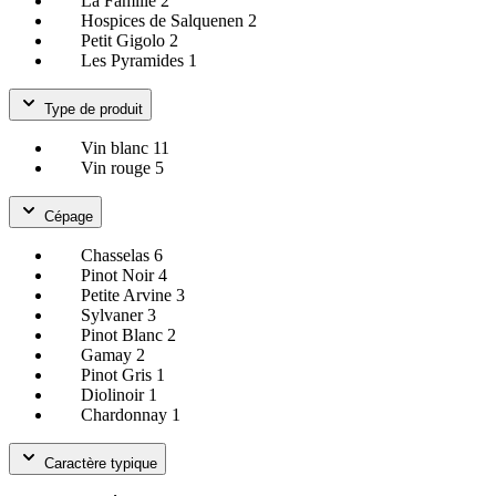
La Famille
2
Hospices de Salquenen
2
Petit Gigolo
2
Les Pyramides
1
Type de produit
Vin blanc
11
Vin rouge
5
Cépage
Chasselas
6
Pinot Noir
4
Petite Arvine
3
Sylvaner
3
Pinot Blanc
2
Gamay
2
Pinot Gris
1
Diolinoir
1
Chardonnay
1
Caractère typique