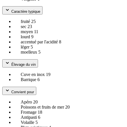
Caractère typique
fruité
25
sec
23
moyen
11
lourd
9
accentué par l'acidité
8
léger
5
moelleux
5
Élevage du vin
Cuve en inox
19
Barrique
6
Convient pour
Apéro
20
Poissons et fruits de mer
20
Fromage
18
Antipasti
6
Volaille
5