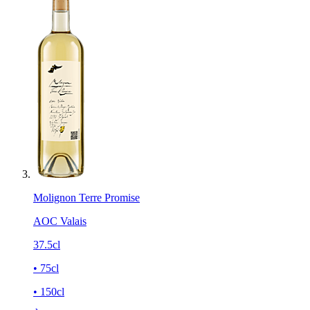
Molignon Terre Promise
AOC Valais
37.5cl
• 75cl
• 150cl