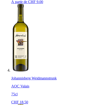
À partir de CHF
9.00
Johannisberg Weidmannstrunk
AOC Valais
75cl
CHF
18.50