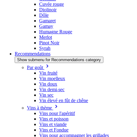
Cuvée rouge
Diolinoir
Dôle
Gamaret
Gamay
Humagne Rouge
Merlot
Pinot Noir
Syrah
Recommendations
Show submenu for Recommendations category
Par goût
Vin fruité
Vin moelleux
Vin doux
Vin demi-sec
Vin sec
Vin élevé en fût de chêne
Vins à thème
Vins pour l'apéritif
Vins et poisson
Vins et viande
Vins et Fondue
Vins pour accompagner les grillades