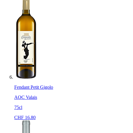
Fendant Petit Gigolo
AOC Valais
75cl
CHF
16.80