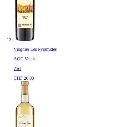
Viognier Les Pyramides
AOC Valais
75cl
CHF
26.00