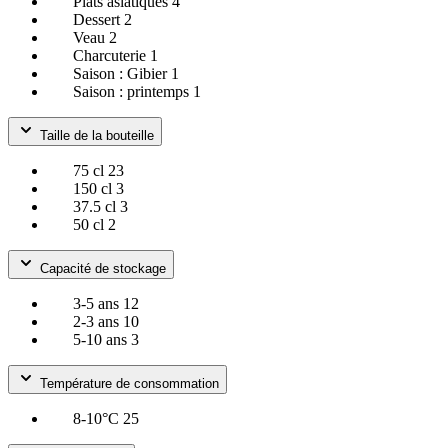
Plats asiatiques
4
Dessert
2
Veau
2
Charcuterie
1
Saison : Gibier
1
Saison : printemps
1
Taille de la bouteille
75 cl
23
150 cl
3
37.5 cl
3
50 cl
2
Capacité de stockage
3-5 ans
12
2-3 ans
10
5-10 ans
3
Température de consommation
8-10°C
25