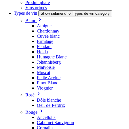
Produit phare
Vins primés
Types de vin
Show submenu for Types de vin category
Blanc
Amigne
Chardonnay
Cuvée blanc
Ermitage
Fendant
Heida
Humagne Blanc
Johannisberg
Malvoisie
Muscat
Petite Arvine
Pinot Blanc
Viognier
Rosé
Dôle blanche
Oeil-de-Perdrix
Rouge
Ancellotta
Cabernet Sauvignon
Cornalin