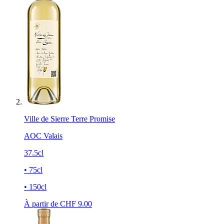
Ville de Sierre Terre Promise
AOC Valais
37.5cl
• 75cl
• 150cl
À partir de CHF
9.00