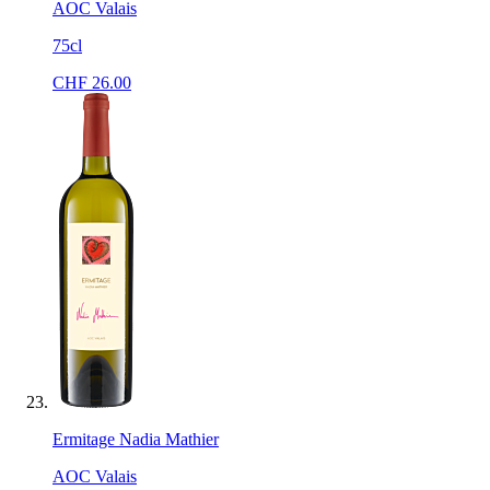
AOC Valais
75cl
CHF
26.00
Ermitage Nadia Mathier
AOC Valais