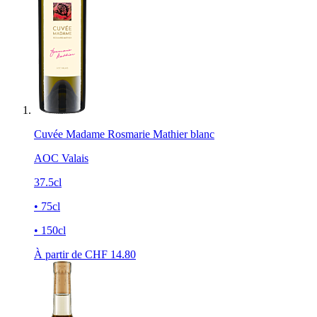
Cuvée Madame Rosmarie Mathier blanc
AOC Valais
37.5cl
• 75cl
• 150cl
À partir de CHF
14.80