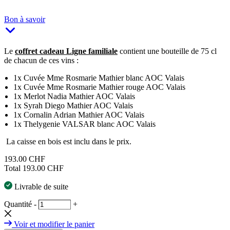
Bon à savoir
Le
coffret cadeau Ligne familiale
contient une bouteille de 75 cl
de chacun de ces vins :
1x Cuvée Mme Rosmarie Mathier blanc AOC Valais
1x Cuvée Mme Rosmarie Mathier rouge AOC Valais
1x Merlot Nadia Mathier AOC Valais
1x Syrah Diego Mathier AOC Valais
1x Cornalin Adrian Mathier AOC Valais
1x Thelygenie VALSAR blanc AOC Valais
La caisse en bois est inclu dans le prix.
193.00 CHF
Total
193.00 CHF
Livrable de suite
Quantité
-
+
Voir et modifier le panier