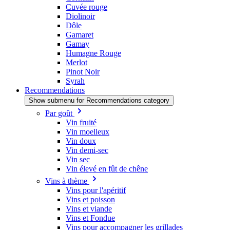
Cuvée rouge
Diolinoir
Dôle
Gamaret
Gamay
Humagne Rouge
Merlot
Pinot Noir
Syrah
Recommendations
Show submenu for Recommendations category
Par goût
Vin fruité
Vin moelleux
Vin doux
Vin demi-sec
Vin sec
Vin élevé en fût de chêne
Vins à thème
Vins pour l'apéritif
Vins et poisson
Vins et viande
Vins et Fondue
Vins pour accompagner les grillades