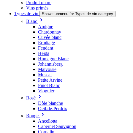
Produit phare
Vins primés
Types de vin
Show submenu for Types de vin category
Blanc
Amigne
Chardonnay
Cuvée blanc
Ermitage
Fendant
Heida
Humagne Blanc
Johannisberg
Malvoisie
Muscat
Petite Arvine
Pinot Blanc
Viognier
Rosé
Dôle blanche
Oeil-de-Perdrix
Rouge
Ancellotta
Cabernet Sauvignon
Cornalin