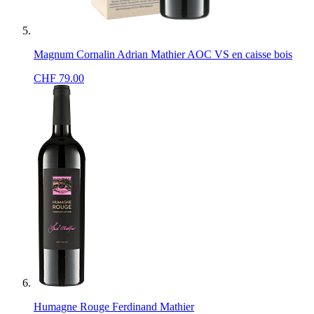
Magnum Cornalin Adrian Mathier AOC VS en caisse bois
CHF
79.00
Humagne Rouge Ferdinand Mathier