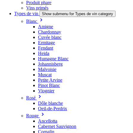
Produit phare
Vins primés
Types de vin
Show submenu for Types de vin category
Blanc
Amigne
Chardonnay
Cuvée blanc
Ermitage
Fendant
Heida
Humagne Blanc
Johannisberg
Malvoisie
Muscat
Petite Arvine
Pinot Blanc
Viognier
Rosé
Dôle blanche
Oeil-de-Perdrix
Rouge
Ancellotta
Cabernet Sauvignon
Cornalin