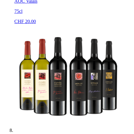
AOC Valais
75cl
CHF
20.00