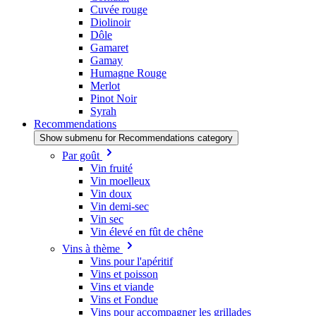
Cuvée rouge
Diolinoir
Dôle
Gamaret
Gamay
Humagne Rouge
Merlot
Pinot Noir
Syrah
Recommendations
Show submenu for Recommendations category
Par goût
Vin fruité
Vin moelleux
Vin doux
Vin demi-sec
Vin sec
Vin élevé en fût de chêne
Vins à thème
Vins pour l'apéritif
Vins et poisson
Vins et viande
Vins et Fondue
Vins pour accompagner les grillades